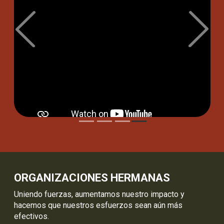
Previous
Next
NUESTRO EQUIPO
Nuestro personal incluye desde expertos
internacionales de diversos campos hasta gente
apasionada por la conservación que proviene de las
comunidades locales en las que trabajamos.
Ver más
ORGANIZACIONES HERMANAS
Uniendo fuerzas, aumentamos nuestro impacto y
hacemos que nuestros esfuerzos sean aún más
efectivos.