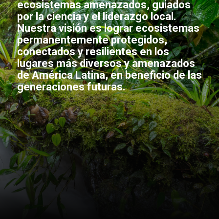
ecosistemas amenazados, guiados
por la ciencia y el liderazgo local.
Nuestra visión es lograr ecosistemas
permanentemente protegidos,
conectados y resilientes en los
lugares más diversos y amenazados
de América Latina, en beneficio de las
generaciones futuras.