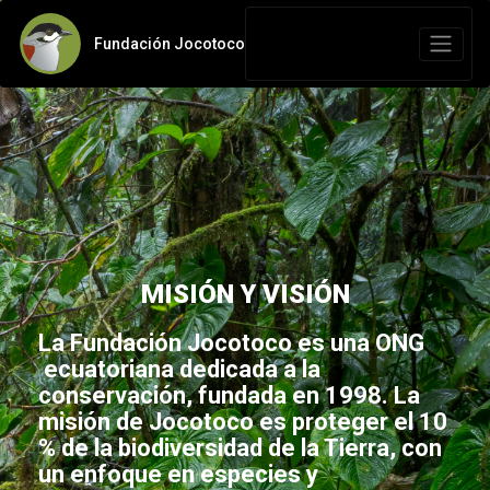
Fundación Jocotoco
MISIÓN Y VISIÓN
La Fundación Jocotoco es una ONG
ecuatoriana dedicada a la
conservación, fundada en 1998. La
misión de Jocotoco es proteger el 10
% de la biodiversidad de la Tierra, con
un enfoque en especies y