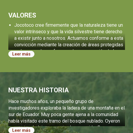
VALORES
Jocotoco cree firmemente que la naturaleza tiene un
valor intrínseco y que la vida silvestre tiene derecho
a existir junto a nosotros. Actuamos conforme a esta
convicción mediante la creación de áreas protegidas
y el apoyo a los esfuerzos de conservación de las
Leer más
comunidades.
Creemos en las personas. Es nuestra extraordinaria
comunidad de personas la que nos inspira y la que
logra los éxitos en conservación. Nos esforzamos
por ofrecer oportunidades de crecimiento personal a
NUESTRA HISTORIA
todos quienes trabajan con nosotros y a la próxima
generación de líderes en conservación.
Hace muchos años, un pequeño grupo de
Nuestro trabajo se rige por el trato honesto,
investigadores exploraba la ladera de una montaña en el
transparente y justo hacia los demás. Buscamos
sur de Ecuador. Muy poca gente ajena a la comunidad
siempre la eficacia y la excelencia.
había visitado este tramo del bosque nublado. Oyeron
una canto a lo lejos, un canto desconocido. Se acercaron
Declaraciones operativas
Leer más