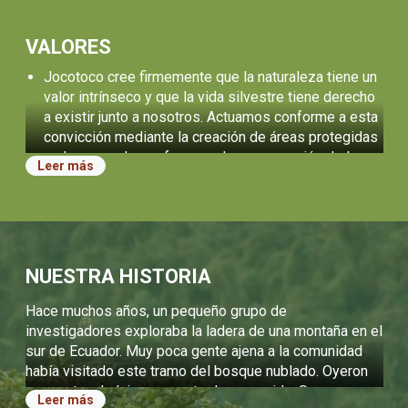
VALORES
Jocotoco cree firmemente que la naturaleza tiene un
valor intrínseco y que la vida silvestre tiene derecho
a existir junto a nosotros. Actuamos conforme a esta
convicción mediante la creación de áreas protegidas
y el apoyo a los esfuerzos de conservación de las
Leer más
comunidades.
Creemos en las personas. Es nuestra extraordinaria
comunidad de personas la que nos inspira y la que
logra los éxitos en conservación. Nos esforzamos
por ofrecer oportunidades de crecimiento personal a
NUESTRA HISTORIA
todos quienes trabajan con nosotros y a la próxima
generación de líderes en conservación.
Hace muchos años, un pequeño grupo de
Nuestro trabajo se rige por el trato honesto,
investigadores exploraba la ladera de una montaña en el
transparente y justo hacia los demás. Buscamos
sur de Ecuador. Muy poca gente ajena a la comunidad
siempre la eficacia y la excelencia.
había visitado este tramo del bosque nublado. Oyeron
una canto a lo lejos, un canto desconocido. Se acercaron
Declaraciones operativas
Leer más