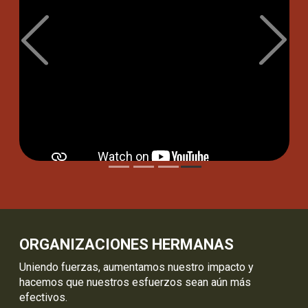
Previous
Next
NUESTRO EQUIPO
Nuestro personal incluye desde expertos
internacionales de diversos campos hasta gente
apasionada por la conservación que proviene de las
comunidades locales en las que trabajamos.
Ver más
ORGANIZACIONES HERMANAS
Uniendo fuerzas, aumentamos nuestro impacto y
hacemos que nuestros esfuerzos sean aún más
efectivos.