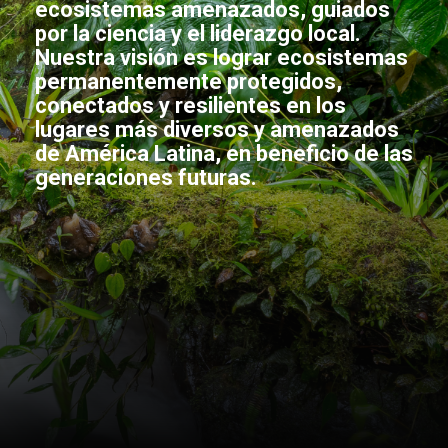
ecosistemas amenazados, guiados
por la ciencia y el liderazgo local.
Nuestra visión es lograr ecosistemas
permanentemente protegidos,
conectados y resilientes en los
lugares más diversos y amenazados
de América Latina, en beneficio de las
generaciones futuras.