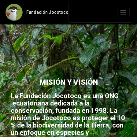
Fundación Jocotoco
MISIÓN Y VISIÓN
La Fundación Jocotoco es una ONG
ecuatoriana dedicada a la
conservación, fundada en 1998. La
misión de Jocotoco es proteger el 10
% de la biodiversidad de la Tierra, con
un enfoque en especies y