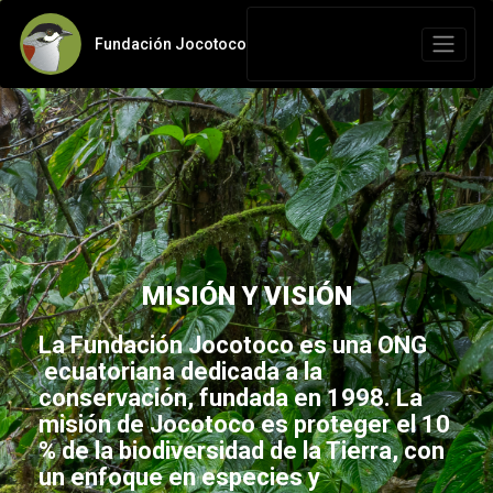
Fundación Jocotoco
MISIÓN Y VISIÓN
La Fundación Jocotoco es una ONG
ecuatoriana dedicada a la
conservación, fundada en 1998. La
misión de Jocotoco es proteger el 10
% de la biodiversidad de la Tierra, con
un enfoque en especies y