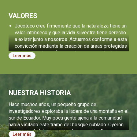
VALORES
Jocotoco cree firmemente que la naturaleza tiene un
valor intrínseco y que la vida silvestre tiene derecho
a existir junto a nosotros. Actuamos conforme a esta
convicción mediante la creación de áreas protegidas
y el apoyo a los esfuerzos de conservación de las
Leer más
comunidades.
Creemos en las personas. Es nuestra extraordinaria
comunidad de personas la que nos inspira y la que
logra los éxitos en conservación. Nos esforzamos
por ofrecer oportunidades de crecimiento personal a
NUESTRA HISTORIA
todos quienes trabajan con nosotros y a la próxima
generación de líderes en conservación.
Hace muchos años, un pequeño grupo de
Nuestro trabajo se rige por el trato honesto,
investigadores exploraba la ladera de una montaña en el
transparente y justo hacia los demás. Buscamos
sur de Ecuador. Muy poca gente ajena a la comunidad
siempre la eficacia y la excelencia.
había visitado este tramo del bosque nublado. Oyeron
una canto a lo lejos, un canto desconocido. Se acercaron
Declaraciones operativas
Leer más