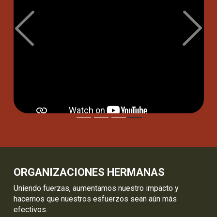
Previous
Next
NUESTRO EQUIPO
Nuestro personal incluye desde expertos
internacionales de diversos campos hasta gente
apasionada por la conservación que proviene de las
comunidades locales en las que trabajamos.
Ver más
ORGANIZACIONES HERMANAS
Uniendo fuerzas, aumentamos nuestro impacto y
hacemos que nuestros esfuerzos sean aún más
efectivos.