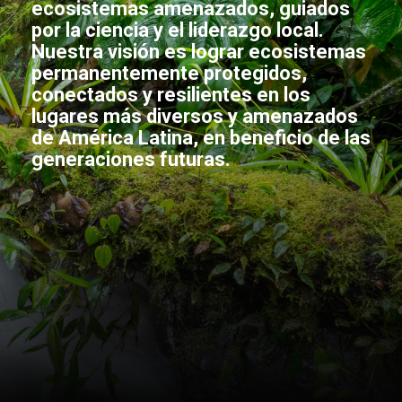
ecosistemas amenazados, guiados
por la ciencia y el liderazgo local.
Nuestra visión es lograr ecosistemas
permanentemente protegidos,
conectados y resilientes en los
lugares más diversos y amenazados
de América Latina, en beneficio de las
generaciones futuras.