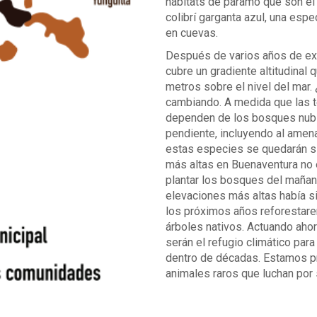
hábitats de páramo que son el 
colibrí garganta azul, una esp
en cuevas.
Después de varios años de ex
cubre un gradiente altitudinal
metros sobre el nivel del mar.
cambiando. A medida que las 
dependen de los bosques nubl
pendiente, incluyendo al amen
estas especies se quedarán sin
más altas en Buenaventura no
plantar los bosques del mañana
elevaciones más altas había s
los próximos años reforestare
árboles nativos. Actuando aho
serán el refugio climático par
dentro de décadas. Estamos pr
animales raros que luchan por 