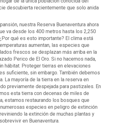
hogar de la única población conocida del
ecie descubierta recientemente que solo anida
pansión, nuestra Reserva Buenaventura ahora
 que va desde los 400 metros hasta los 2,250
 ¿Por qué es esto importante? El clima está
temperaturas aumentan, las especies que
ados frescos se desplazan más arriba en la
azado Perico de El Oro. Si no hacemos nada,
 hábitat. Proteger tierras en elevaciones
 es suficiente, sin embargo. También debemos
. La mayoría de la tierra en la reserva en
ido previamente despejada para pastizales. En
mos esta tierra con decenas de miles de
ra, estamos restaurando los bosques que
a numerosas especies en peligro de extinción
eviniendo la extinción de muchas plantas y
sobrevivir en Buenaventura.