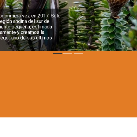
o de Orcés se aferra a la
cuperación. Esto se debe a
ura su hábitat, también
idades de árboles que una
sques de la región, para