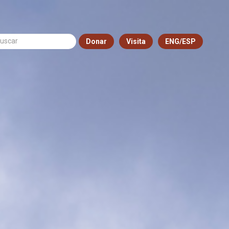
Donar
Visita
ENG/ESP