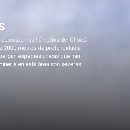
S
os ecosistemas húmedos del Chocó
de 2000 metros de profundidad a
albergan especies únicas que han
minería en esta área son severas.