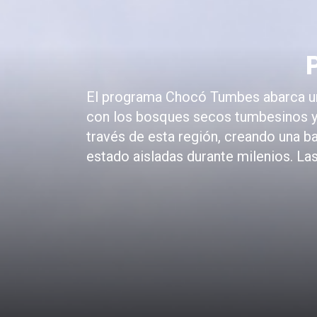
El programa Chocó Tumbes abarca un
con los bosques secos tumbesinos y 
través de esta región, creando una ba
estado aisladas durante milenios. Las