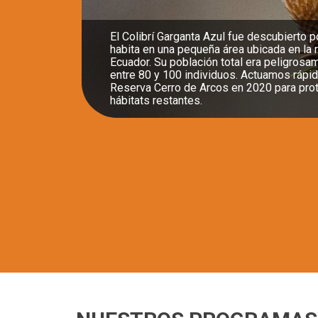
En nuestra Reserva Buenaventura, el Peric
existencia y está mostrando signos de re
nuestro trabajo no solo en protege y resta
colocamos cajas nido para emular las cav
vez fueron abundantes en los antiguos bo
facilitar su reproducción.