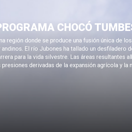
PROGRAMA CHOCÓ TUMBE
a región donde se produce una fusión única de l
andinos. El río Jubones ha tallado un desfiladero 
rrera para la vida silvestre. Las áreas resultantes 
 presiones derivadas de la expansión agrícola y la 