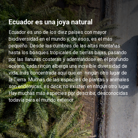
Ecuador es una joya natural
Ecuador es uno de los diez países con mayor
biodiversidad en el mundo y, de esos, es el más
pequeño. Desde las cumbres de las altas montañas
hasta los bosques tropicales de tierras bajas, pasando
por las llanuras costeras y adentrándose en el profundo
océano, cada rincón alberga una increíble diversidad de
vida, más concentrada aquí que en ningún otro lugar de
la Tierra. Muchas de las especies de plantas y animales
son endémicas, es decir, no existen en ningún otro lugar.
Hay muchas más especies por describir, desconocidas
todavía para el mundo exterior.