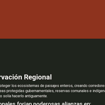
rvación Regional
 proteger los ecosistemas de paisajes enteros, creando corredor
reas protegidas gubernamentales, reservas comunales e indígena
mo solía hacerlo antiguamente.
ionales forjan poderosas alianzas en: