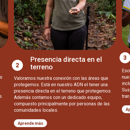
3
Presencia directa en el
2
terreno
Esc
s
nues
Valoramos nuestra conexión con las áreas que
inc
protegemos. Está en nuestro ADN el tener una
Sus
presencia directa en el terreno que protegemos.
s.
tra
Además contamos con un dedicado equipo,
compuesto principalmente por personas de las
A
comunidades locales.
Aprende más