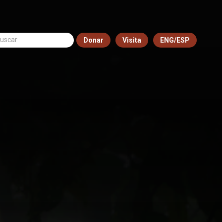
Donar
Visita
ENG/ESP