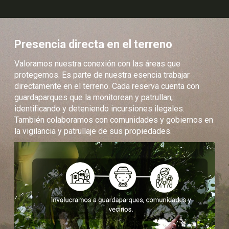
Presencia directa en el terreno
Valoramos nuestra conexión con las áreas que
protegemos. Es parte de nuestra esencia trabajar
directamente en el terreno. Cada reserva cuenta con
guardaparques que la monitorean y patrullan,
identificando y deteniendo incursiones ilegales.
También colaboramos con comunidades y gobiernos en
la vigilancia y patrullaje de sus propiedades.