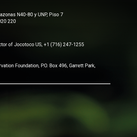
Amazonas N40-80 y UNP, Piso 7
2020 220
ector of Jocotoco US, +1 (716) 247-1255
ation Foundation, P.O. Box 496, Garrett Park,