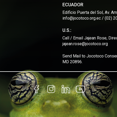
ECUADOR
Edificio Puerta del Sol, Av. 
info@jocotoco.org.ec / (02) 
U.S.:
Call / Email Jajean Rose, Dir
jajean.rose@jocotoco.org
Send Mail to Jocotoco Conserv
MD 20896.