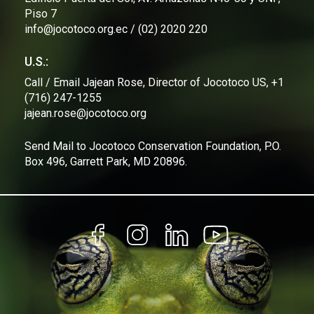
Piso 7
info@jocotoco.org.ec / (02) 2020 220
U.S.:
Call / Email Jajean Rose, Director of Jocotoco US, +1
(716) 247-1255
jajean.rose@jocotoco.org
Send Mail to Jocotoco Conservation Foundation, P.O.
Box 496, Garrett Park, MD 20896.