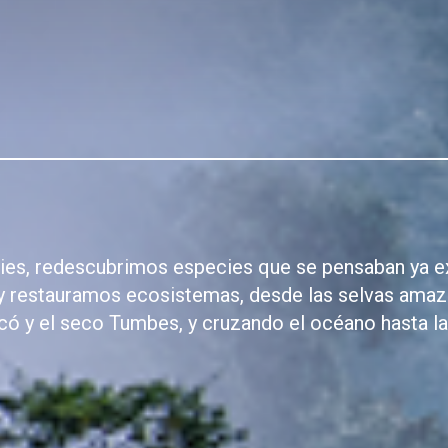
es, redescubrimos especies que se pensaban ya e
y restauramos ecosistemas, desde las selvas amaz
ó y el seco Tumbes, y cruzando el océano hasta la