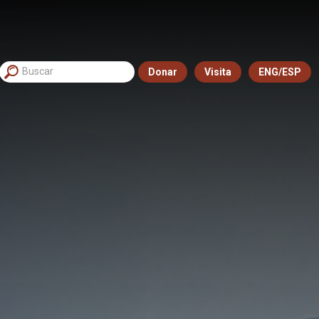
Donar
Visita
ENG/ESP