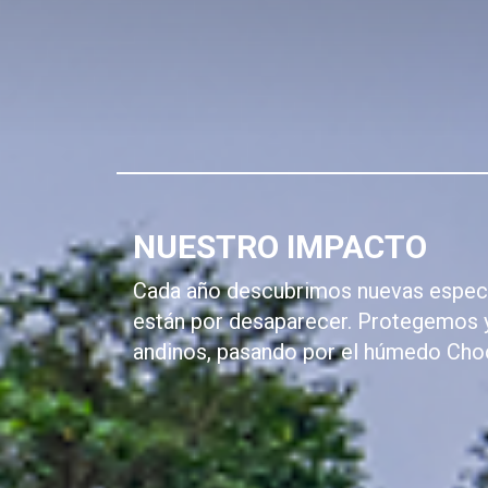
NUESTRO IMPACTO
Cada año descubrimos nuevas especi
están por desaparecer. Protegemos 
andinos, pasando por el húmedo Choc