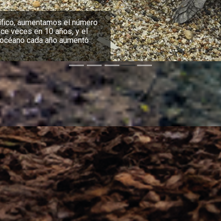
erga la única población
ador