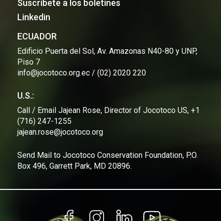
Suscríbete a los boletines
Linkedin
ECUADOR
Edificio Puerta del Sol, Av. Amazonas N40-80 y UNP,
Piso 7
info@jocotoco.org.ec / (02) 2020 220
U.S.:
Call / Email Jajean Rose, Director of Jocotoco US, +1
(716) 247-1255
jajean.rose@jocotoco.org
Send Mail to Jocotoco Conservation Foundation, P.O.
Box 496, Garrett Park, MD 20896.