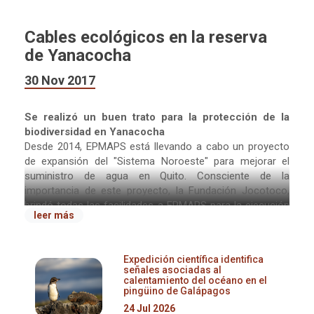
Cables ecológicos en la reserva
de Yanacocha
30 Nov 2017
Se realizó un buen trato para la protección de la
biodiversidad en Yanacocha
Desde 2014, EPMAPS está llevando a cabo un proyecto
de expansión del "Sistema Noroeste" para mejorar el
suministro de agua en Quito. Consciente de la
importancia de este proyecto, la Fundación Jocotoco,
brindó todas las facilidades a EPMAPS para la ejecución
leer más
del trabajo; permitiendo el paso de los caminos, el
transporte de materiales y la instalación de los postes.
En septiembre, se informó a la fundación que para la
Expedición científica identifica
señales asociadas al
línea de energía eléctrica era un requisito indispensable
calentamiento del océano en el
limpiar la vegetación a lo largo de una franja de 8 metros.
pingüino de Galápagos
Después de varias reuniones entre el directivo de la
24 Jul 2026