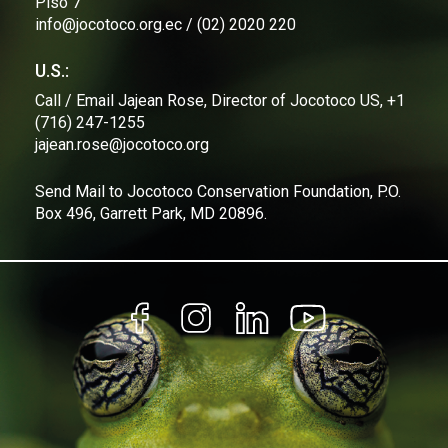
Piso 7
info@jocotoco.org.ec / (02) 2020 220
U.S.:
Call / Email Jajean Rose, Director of Jocotoco US, +1
(716) 247-1255
jajean.rose@jocotoco.org
Send Mail to Jocotoco Conservation Foundation, P.O.
Box 496, Garrett Park, MD 20896.