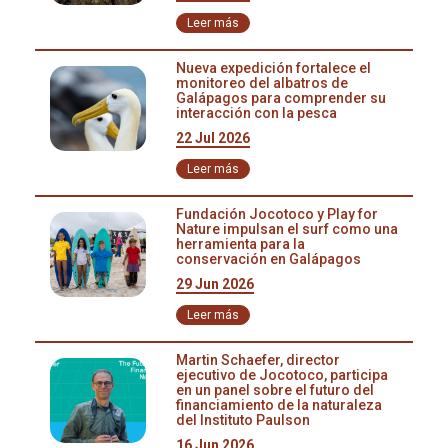
Fundación Michaël Moens (Director de Conservación),
Efrain Cepeda (Director de Reservas del Norte),
Leer más
miembros de la junta Adela Espinosa y Antonio Páez,
autoridades de EPMAPS, EEQ y Verónica Arias, Secretaria
Nueva expedición fortalece el
monitoreo del albatros de
de Medio Ambiente de Quito; finalmente se encontró una
Galápagos para comprender su
solución, se utilizarán cables de la línea eléctrica con
interacción con la pesca
recubrimiento, esto evitará la limpieza de la vegetación a
22 Jul 2026
lo largo del sendero más importante dentro de la reserva.
Leer más
Fundación Jocotoco y Play for
Nature impulsan el surf como una
herramienta para la
conservación en Galápagos
29 Jun 2026
Leer más
Martin Schaefer, director
ejecutivo de Jocotoco, participa
en un panel sobre el futuro del
financiamiento de la naturaleza
del Instituto Paulson
16 Jun 2026