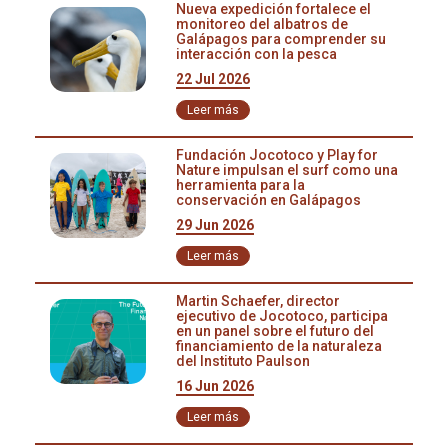
invitados a participar en una conferencia sobre la
Nueva expedición fortalece el
importancia de la Reserva Buenaventura. Marco Gálvez
monitoreo del albatros de
Galápagos para comprender su
dio un importante discurso sobre la importancia
interacción con la pesca
biológica y ecológica de la reserva. El Periquito de El Oro
22 Jul 2026
fue seleccionado como especie emblemática. Pericles
es una figura carismática con fines de educación
Leer más
ambiental.
Fundación Jocotoco y Play for
Nature impulsan el surf como una
herramienta para la
conservación en Galápagos
29 Jun 2026
Leer más
Martin Schaefer, director
ejecutivo de Jocotoco, participa
en un panel sobre el futuro del
financiamiento de la naturaleza
del Instituto Paulson
16 Jun 2026
Leer más