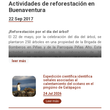
Actividades de reforestación en
Buenaventura
22 Sep 2017
¡Reforestación por el día del árbol!
El 22 de mayo, por la celebración del día del árbol, se
plantaron 250 árboles en una propiedad de la Brigada de
Bomberos en Piñas y de la Parroquia Piñas Alto. Esta
actividad se realizó con la colaboración de 30
estudiantes de la escuela "Leovigildo Loayza" y 20
leer más
estudiantes de la escuela "Luis Cordero Crespo"; también
asistieron a una charla sobre "La importancia del
bosque"realizada por el experto en reforestación René
Expedición científica identifica
Rivas y el Gerente de Reservas del Sur, Byron Puglla.
señales asociadas al
calentamiento del océano en el
pingüino de Galápagos
'Pericles' la nueva imagen para el Corredor
Ecológico El Oro
24 Jul 2026
Entre las actividades realizadas por Prefectura de El Oro
Leer más
durante la 'Semana del Medio Ambiente'. Fuimos