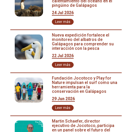
calentamiento del océano en el
pingüino de Galápagos
importancia de buscar mecanismos innovadores que 
garanticen financiamiento para la conservación:
24 Jul 2026
Leer más
"Hoy en día, debemos invertir en la protección de la 
biodiversidad, la conservación de los bosques y las 
Nueva expedición fortalece el
fuentes de agua. Estamos en un momento crítico, y 
monitoreo del albatros de
debería existir un imperativo moral global para 
Galápagos para comprender su
interacción con la pesca
destinar parte de nuestros ingresos a preservar el 
planeta.
22 Jul 2026
Leer más
En Jocotoco, llevamos 25 años resguardando 
ecosistemas y especies amenazadas. Hemos 
Fundación Jocotoco y Play for
trabajado arduamente y conseguido financiamiento, de 
Nature impulsan el surf como una
fuentes altruistas, en su mayoría extranjeras. Sin 
herramienta para la
conservación en Galápagos
embargo, la conservación requiere fondos 
29 Jun 2026
constantes, y como no existe una obligatoriedad legal 
para que la sociedad aporte a esta causa, iniciativas 
Leer más
como NFTree juegan un papel fundamental, creando 
un puente entre el sector privado y la conservación, 
Martin Schaefer, director
generando nuevas formas de financiamiento. Hoy es 
ejecutivo de Jocotoco, participa
en un panel sobre el futuro del
un gran día, pues Yanacocha, con más de 1.000 