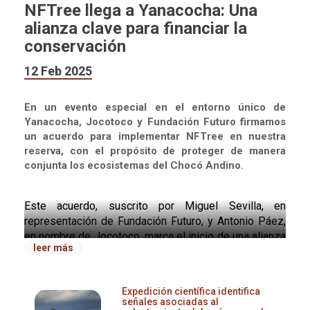
NFTree llega a Yanacocha: Una
alianza clave para financiar la
conservación
12 Feb 2025
En un evento especial en el entorno único de
Yanacocha, Jocotoco y Fundación Futuro firmamos
un acuerdo para implementar NFTree en nuestra
reserva, con el propósito de proteger de manera
conjunta los ecosistemas del Chocó Andino.
Este acuerdo, suscrito por Miguel Sevilla, en 
representación de Fundación Futuro, y Antonio Páez, 
en nombre de Jocotoco, marca el inicio de una alianza 
leer más
estratégica con miras a expandirse a otros 
ecosistemas clave y fortalecer la conservación en el 
país.
Expedición científica identifica
señales asociadas al
Antonio Páez, presidente de Jocotoco, resaltó la 