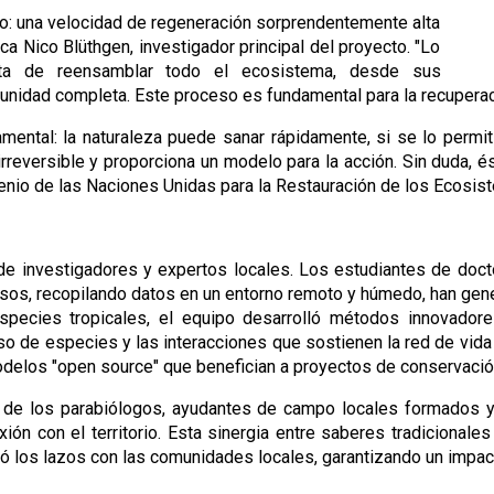
o: una velocidad de regeneración sorprendentemente alta 
a Nico Blüthgen, investigador principal del proyecto. "Lo 
ta de reensamblar todo el ecosistema, desde sus 
nidad completa. Este proceso es fundamental para la recuperaci
ental: la naturaleza puede sanar rápidamente, si se lo permiti
irreversible y proporciona un modelo para la acción. Sin duda, és
cenio de las Naciones Unidas para la Restauración de los Ecosis
 de investigadores y expertos locales. Los estudiantes de doc
sos, recopilando datos en un entorno remoto y húmedo, han gener
 especies tropicales, el equipo desarrolló métodos innovador
so de especies y las interacciones que sostienen la red de vida 
delos "open source" que benefician a proyectos de conservació
al de los parabiólogos, ayudantes de campo locales formados y
n con el territorio. Esta sinergia entre saberes tradicionales 
zó los lazos con las comunidades locales, garantizando un impac