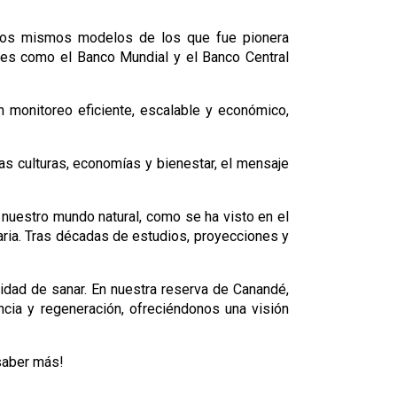
Jocotoco ahora es líder en la aplicación de tecnología punta para la conservación. La misma tecnología y los mismos modelos de los que fue pionera 
ones como el Banco Mundial y el Banco Central 
un monitoreo eficiente, escalable y económico, 
s culturas, economías y bienestar, el mensaje 
nuestro mundo natural, como se ha visto en el 
ria. Tras décadas de estudios, proyecciones y 
cidad de sanar. En nuestra reserva de Canandé, 
ncia y regeneración, ofreciéndonos una visión 
saber más!