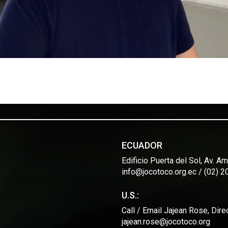
ECUADOR
Edificio Puerta del Sol, Av. 
info@jocotoco.org.ec / (02) 
U.S.:
Call / Email Jajean Rose, Dir
jajean.rose@jocotoco.org