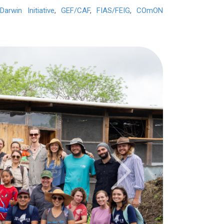
,
Darwin Initiative
,
GEF/CAF
,
FIAS/FEIG
,
COmON
Next