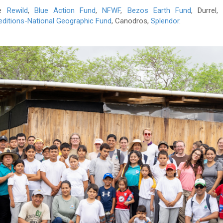
de
Rewild
,
Blue Action Fund
,
NFWF
,
Bezos Earth Fund
, Durrel
editions-National Geographic Fund
, Canodros,
Splendor
.