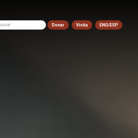
Donar
Visita
ENG/ESP