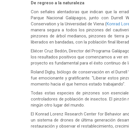
De regreso a la naturaleza
Con señales alentadoras que indican que la erradi
Parque Nacional Galápagos, junto con Durrell Wi
Conservation y la Universidad de Viena (
Konrad Lore
manera segura a todos los pinzones del cautiverio
pinzones de árbol medianos, pinzones de tierra p
liberados en bandadas, con la población final libera
Eliécer Cruz Bedón, Director del Programa Galápag
los resultados positivos que comenzamos a ver en la
proyecto es fundamental para el éxito continuo de 
Roland Digby, biólogo de conservación en el Durrell 
fue emocionante y gratificante. "Liberar estos pinzo
momento hacia el que hemos estado trabajando".
Todas estas especies de pinzones son esenciales 
controladores de población de insectos. El pinzón 
ningún otro lugar del mundo.
El Konrad Lorenz Research Center for Behavior and 
un sistema de drones de última generación desar
restauración y observar el restablecimiento, crecim