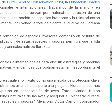
co de
Durrell Wildlife Conservation Trust
, la
Fundación Charles
nacionales e internacionales. Trabajando de la mano y en
os socios se esfuerzan por materializar la visión de una
iante la remoción de especies invasoras y la reintroducción
lmente, incluyendo la tortuga gigante, el cucuve de Floreana
 la remoción de especies invasoras comenzó en octubre de
dicación de estas especies invasoras permitirá que la Isla
s y animales nativos florezcan.
ionales e internacionales para discutir estrategias y medidas
 nativas y endémicas que podrían estar en riesgo durante el
o en cautiverio in-situ como una medida de protección clave
truimos aviarios en la parte alta y baja de Floreana, además
xpertas en conservación de aves. Estos aviarios fueron
iones naturales de las aves y asegurar su bienestar durante
e especies invasoras." Mencionó Víctor Carrión, coordinador