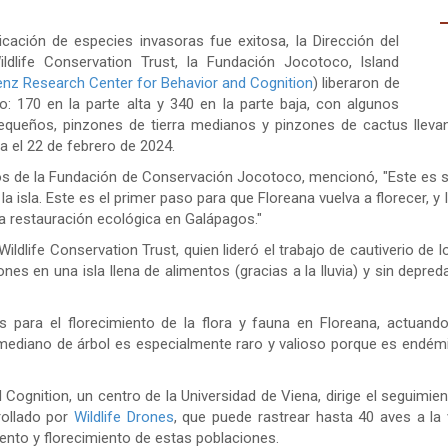
cación de especies invasoras fue exitosa, la Dirección del
ldlife Conservation Trust, la Fundación Jocotoco, Island
nz Research Center for Behavior and Cognition
) liberaron de
: 170 en la parte alta y 340 en la parte baja, con algunos
equeños, pinzones de tierra medianos y pinzones de cactus lleva
da el 22 de febrero de 2024.
os de la Fundación de Conservación Jocotoco, mencionó, "Este es si
 isla. Este es el primer paso para que Floreana vuelva a florecer, y
la restauración ecológica en Galápagos."
Wildlife Conservation Trust, quien lideró el trabajo de cautiverio de 
nes en una isla llena de alimentos (gracias a la lluvia) y sin depred
para el florecimiento de la flora y fauna en Floreana, actuando
mediano de árbol es especialmente raro y valioso porque es endémico
Cognition, un centro de la Universidad de Viena, dirige el seguimie
rollado por
Wildlife Drones
, que puede rastrear hasta 40 aves a la v
iento y florecimiento de estas poblaciones.