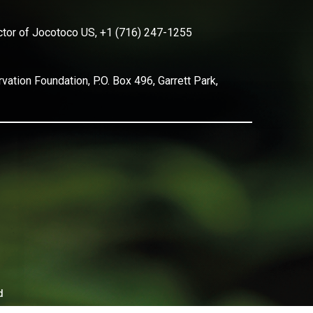
ector of Jocotoco US, +1 (716) 247-1255
ation Foundation, P.O. Box 496, Garrett Park,
d