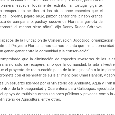
 hasta mediados de diciembre del 2023 por lo que, para enero
 primera especie localmente extinta: la tortuga gigante.
a recuperando se liberará las otras once especies que el
a de Floreana, pájaro brujo, pinzón cantor gris, pinzón grande
echuza de campanario, pachay, cucuve de Floreana, gaviota de
 tomará al menos siete años", dijo Danny Rueda Córdova,
 Galápagos de la Fundación de Conservación Jocotoco, organización 
nte del Proyecto Floreana, nos damos cuenta que sin la comunidad 
 un ganar-ganar entre la comunidad y la conservación".
omprobado que la eliminación de especies invasoras de las islas
reana no solo se recupere, sino que la comunidad, la vida silvest
 que el proyecto de restauración pasa de la imaginación a la imp
mete con el bienestar de su isla." mencionó Chad Hanson, vicepre
s un esfuerzo liderada por el Ministerio del Ambiente, Agua y Transi
Control de la Bioseguridad y Cuarentena para Galápagos, ejecutado
 el apoyo de múltiples organizaciones públicas y privadas como la 
nisterio de Agricultura, entre otras.