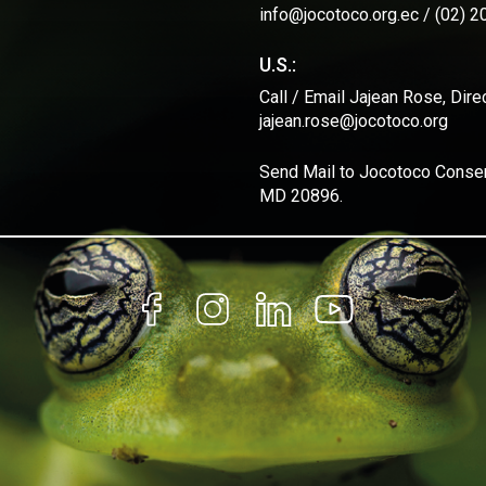
info@jocotoco.org.ec / (02) 
U.S.:
Call / Email Jajean Rose, Dir
jajean.rose@jocotoco.org
Send Mail to Jocotoco Conserv
MD 20896.