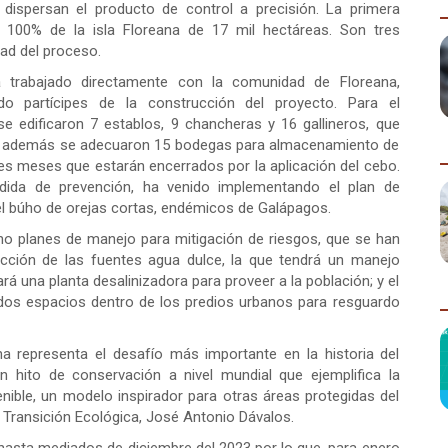
 dispersan el producto de control a precisión. La primera
l 100% de la isla Floreana de 17 mil hectáreas. Son tres
dad del proceso.
a trabajado directamente con la comunidad de Floreana,
o partícipes de la construcción del proyecto. Para el
se edificaron 7 establos, 9 chancheras y 16 gallineros, que
ón; además se adecuaron 15 bodegas para almacenamiento de
res meses que estarán encerrados por la aplicación del cebo.
ida de prevención, ha venido implementando el plan de
el búho de orejas cortas, endémicos de Galápagos.
o planes de manejo para mitigación de riesgos, que se han
ección de las fuentes agua dulce, la que tendrá un manejo
ará una planta desalinizadora para proveer a la población; y el
dos espacios dentro de los predios urbanos para resguardo
na representa el desafío más importante en la historia del
n hito de conservación a nivel mundial que ejemplifica la
enible, un modelo inspirador para otras áreas protegidas del
 Transición Ecológica, José Antonio Dávalos.