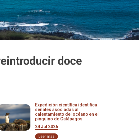
reintroducir doce
Expedición científica identifica
señales asociadas al
calentamiento del océano en el
pingüino de Galápagos
24 Jul 2026
Leer más