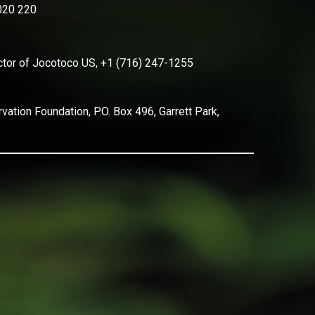
2020 220
ector of Jocotoco US, +1 (716) 247-1255
ation Foundation, P.O. Box 496, Garrett Park,