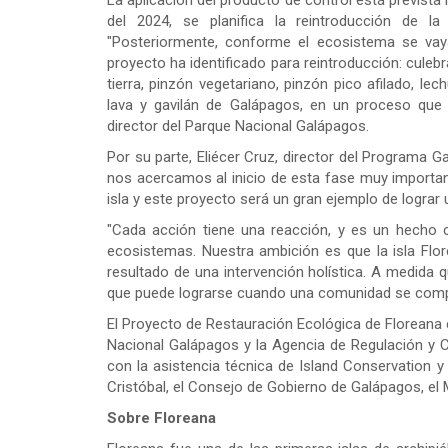
La aplicación del producto de control está prevista
del 2024, se planifica la reintroducción de la
"Posteriormente, conforme el ecosistema se vay
proyecto ha identificado para reintroducción: culebr
tierra, pinzón vegetariano, pinzón pico afilado, l
lava y gavilán de Galápagos, en un proceso que
director del Parque Nacional Galápagos.
Por su parte, Eliécer Cruz, director del Programa
nos acercamos al inicio de esta fase muy importa
isla y este proyecto será un gran ejemplo de lograr
"Cada acción tiene una reacción, y es un hecho c
ecosistemas. Nuestra ambición es que la isla Flo
resultado de una intervención holística. A medida
que puede lograrse cuando una comunidad se compro
El Proyecto de Restauración Ecológica de Floreana e
Nacional Galápagos y la Agencia de Regulación y 
con la asistencia técnica de Island Conservation y
Cristóbal, el Consejo de Gobierno de Galápagos, el Mi
Sobre Floreana