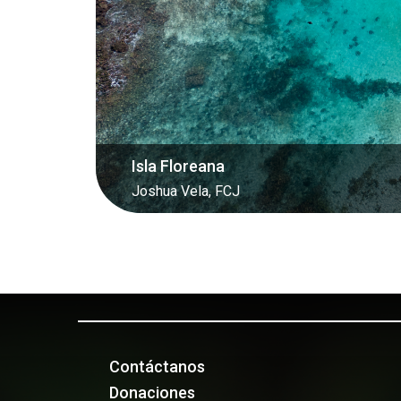
Vista aérea del Puerto Velasco Ibarra
Joshua Vela , FCJ
Contáctanos
Donaciones