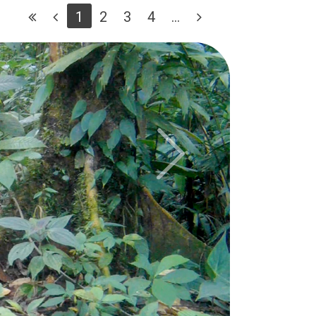
1
2
3
4
...
Next