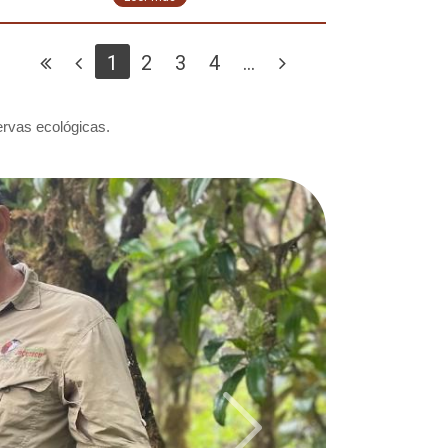
1
2
3
4
...
ervas ecológicas.
Next