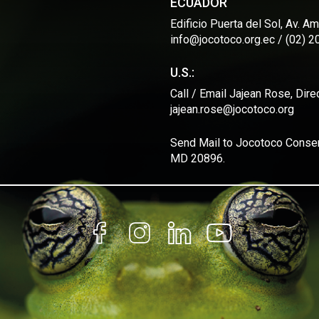
ECUADOR
Edificio Puerta del Sol, Av. 
info@jocotoco.org.ec / (02) 
U.S.:
Call / Email Jajean Rose, Dir
jajean.rose@jocotoco.org
Send Mail to Jocotoco Conserv
MD 20896.