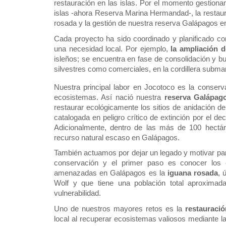
restauración en las islas. Por el momento gestionam
islas -ahora Reserva Marina Hermandad-, la restaurac
rosada y la gestión de nuestra reserva Galápagos en 
Cada proyecto ha sido coordinado y planificado co
una necesidad local. Por ejemplo, 
la ampliación 
isleños; se encuentra en fase de consolidación y bu
silvestres como comerciales, en la cordillera subma
Nuestra principal labor en Jocotoco es la conserv
ecosistemas. Así nació nuestra 
reserva Galápago
restaurar ecológicamente los sitios de anidación d
catalogada en peligro crítico de extinción por el d
Adicionalmente, dentro de las más de 100 hectár
recurso natural escaso en Galápagos.
También actuamos por dejar un legado y motivar par
conservación y el primer paso es conocer los
amenazadas en Galápagos es la 
iguana rosada
, 
Wolf y que tiene una población total aproximada
vulnerabilidad.
Uno de nuestros mayores retos es la
 restauració
local al recuperar ecosistemas valiosos mediante la 