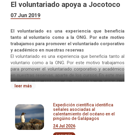
El voluntariado apoya a Jocotoco
07 Jun 2019
El voluntariado es una experiencia que beneficia
tanto al voluntario como a la ONG. Por este motivo
trabajamos para promover el voluntariado corporativo
y académico en nuestras reservas
El voluntariado es una experiencia que beneficia tanto al
voluntario como a la ONG. Por este motivo trabajamos
para promover el voluntariado corporativo y académico
en nuestras reservas, aparte de los cursos. En este mes
DHL visitó las reservas de Yanacocha y Yunguilla y
leer más
reforestaron 500 plantas. La Universidad Internacional del
Ecuador (UIDE) también reforestó Yanacocha con 500
plantas endémicas.
Expedición científica identifica
señales asociadas al
Jocotoco se beneficia de este tipo de programa porque
calentamiento del océano en el
pingüino de Galápagos
las compañías traen sus propios recursos, fuerza de
trabajo, y además dejan una donación a la fundación.
24 Jul 2026
Además, ofrecemos a empleados y estudiantes una