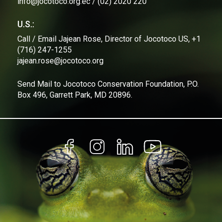
info@jocotoco.org.ec / (02) 2020 220
U.S.:
Call / Email Jajean Rose, Director of Jocotoco US, +1
(716) 247-1255
jajean.rose@jocotoco.org
Send Mail to Jocotoco Conservation Foundation, P.O.
Box 496, Garrett Park, MD 20896.