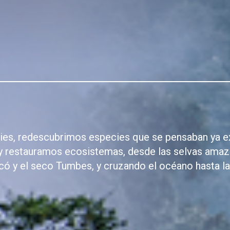
es, redescubrimos especies que se pensaban ya e
y restauramos ecosistemas, desde las selvas amaz
ó y el seco Tumbes, y cruzando el océano hasta la