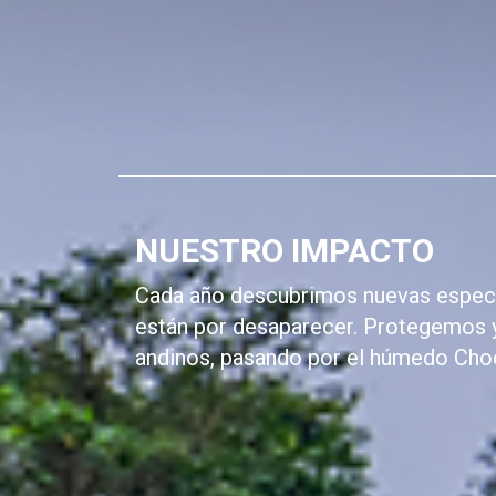
NUESTRO IMPACTO
Cada año descubrimos nuevas especi
están por desaparecer. Protegemos 
andinos, pasando por el húmedo Choc