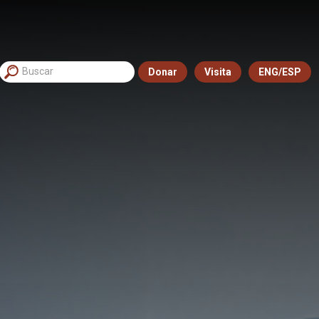
Donar
Visita
ENG/ESP