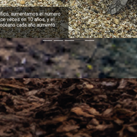
erga la única población
ador