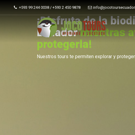
+593 99 244 0038 / +593 2 450 9878
info@jocotoursecuado
¡Disfruta de la biod
Ecuador
mientras a
protegerla!
Nuestros tours te permiten explorar y proteger 