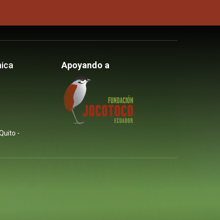
nica
Apoyando a
Quito -