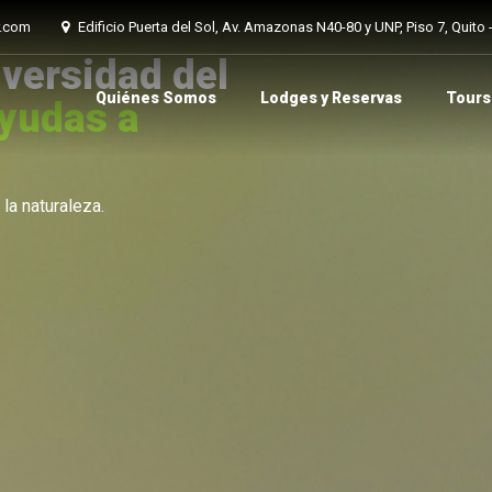
r.com
Edificio Puerta del Sol, Av. Amazonas N40-80 y UNP, Piso 7, Quito
iversidad del
Quiénes Somos
Lodges y Reservas
Tours 
yudas a
la naturaleza.