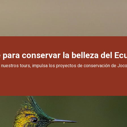
para conservar la belleza del Ec
e nuestros tours, impulsa los proyectos de conservación de Joco